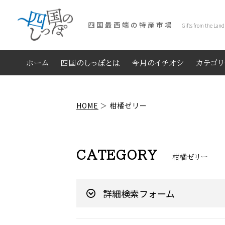
四国最西端の特産市場
Gifts from the Land
ホーム
四国のしっぽとは
今月のイチオシ
カテゴ
HOME
柑橘ゼリー
CATEGORY
柑橘ゼリー
詳細検索フォーム