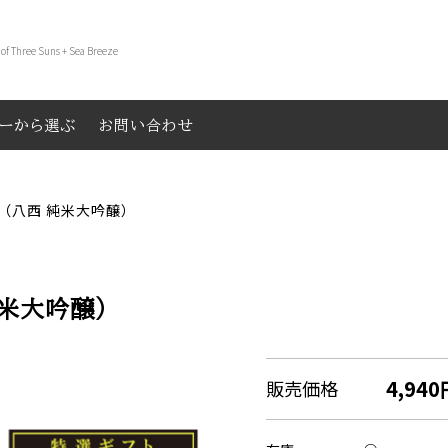
 of Three Suns + Sea Breeze
リーから選ぶ
お問い合わせ
（八西 純米大吟醸）
純米大吟醸）
4,940
販売価格