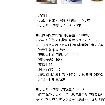
【内容】
・八西 純米大吟醸（720ml）×1本
・ししとう味噌（140g）×2本
■八西純米大吟醸（内容量：720ml）
もろみを低温で長期間発酵させることでフルー
すっきりと洗練された味は日本酒初心者の方に
【分類】純米大吟醸
【原料米】山田錦、松山三井
【精米歩合】40%
【度数】15
【日本酒度】±0
【推奨飲用温度】冷（10℃）、ぬる燗（40℃
【作り手】川亀酒造
■ししとう味噌（内容量：140g）
南国市産のししとうと、風味豊かな味噌を合わ
あったかごはんはもちろん、焼きおにぎりや豚