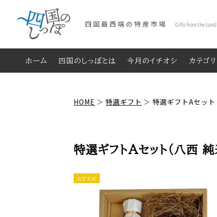
四国最西端の特産市場
Gifts from the Land
ホーム
四国のしっぽとは
今月のイチオシ
カテゴ
HOME
特選ギフト
特選ギフトAセット
特選ギフトAセット（八西 