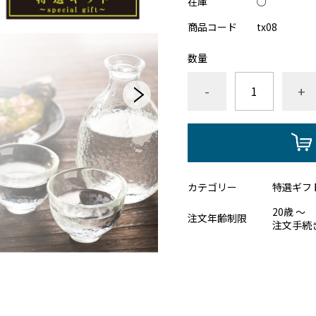
在庫
○
商品コード
tx08
数量
-
+
カテゴリー
特選ギフ
20歳 ～
注文年齢制限
注文手続